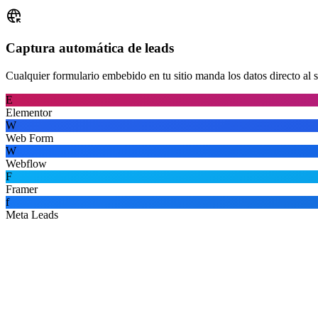
captive_portal
Captura automática de leads
Cualquier formulario embebido en tu sitio manda los datos directo al s
E
Elementor
W
Web Form
W
Webflow
F
Framer
f
Meta Leads