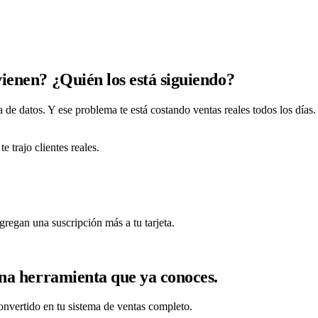
Carlos
Hace 2 min
evo ✉
eresado
Laura
Hace 1 hr
guimiento
Carlos
Ayer
Laura
3 días
rrado ✓
vienen? ¿Quién los está siguiendo?
 de datos. Y ese problema te está costando ventas reales todos los día
 trajo clientes reales.
egan una suscripción más a tu tarjeta.
una herramienta que ya conoces.
nvertido en tu sistema de ventas completo.