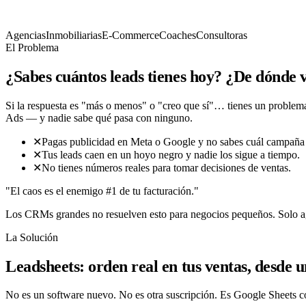
001
María García
maria@agencia.com
Meta Ads
$42 MXN
Nu
002
Juan Pérez
juan@perez.com
Google Ads
$67 MXN
Int
003
Ana Rodríguez
ana@gmail.com
Orgánico
$0
Se
Agencias
Inmobiliarias
E-Commerce
Coaches
Consultoras
El Problema
004
Roberto Lima
roberto@lima.com
Meta Ads
$38 MXN
Ce
¿Sabes cuántos leads tienes hoy? ¿De dónde 
Si la respuesta es "más o menos" o "creo que sí"… tienes un problema
Ads — y nadie sabe qué pasa con ninguno.
✕
Pagas publicidad en Meta o Google y no sabes cuál campaña te
✕
Tus leads caen en un hoyo negro y nadie los sigue a tiempo.
✕
No tienes números reales para tomar decisiones de ventas.
"El caos es el enemigo #1 de tu facturación."
Los CRMs grandes no resuelven esto para negocios pequeños. Solo agr
La Solución
Leadsheets: orden real en tus ventas, desde 
No es un software nuevo. No es otra suscripción. Es Google Sheets co