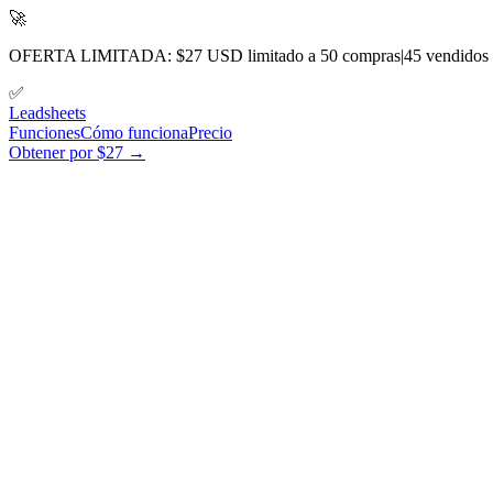
🚀
OFERTA LIMITADA: $27 USD limitado a 50 compras
|
45
vendidos
✅
Lead
sheets
Funciones
Cómo funciona
Precio
Obtener por $27 →
#
Nombre
Email
Canal
Costo lead