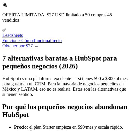
🚀
OFERTA LIMITADA: $27 USD limitado a 50 compras
|
45
vendidos
✅
Lead
sheets
Funciones
Cómo funciona
Precio
Obtener por $27 →
7 alternativas baratas a HubSpot para
pequeños negocios (2026)
HubSpot es una plataforma excelente — si tienes $90 a $300 al mes
para gastar en un CRM. Para la mayoría de negocios pequeños en
México y LATAM, eso no es realista. Estas son las alternativas que
sí tienen sentido.
Por qué los pequeños negocios abandonan
HubSpot
Precio:
el plan Starter empieza en $90/mes y escala rápido.